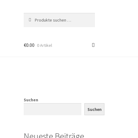
Suchen
Suchen
nach:
€
0.00
0 Artikel
Suchen
Suchen
Neueste Beiträge