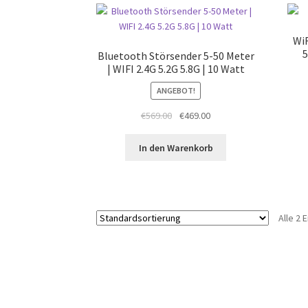
WiF
5
Bluetooth Störsender 5-50 Meter
| WIFI 2.4G 5.2G 5.8G | 10 Watt
ANGEBOT!
Ursprünglicher
Aktueller
€
569.00
€
469.00
Preis
Preis
war:
ist:
In den Warenkorb
€569.00
€469.00.
Alle 2