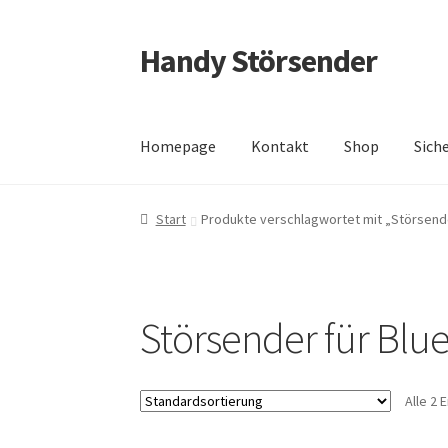
Handy Störsender
Zur
Zum
Navigation
Inhalt
springen
springen
Homepage
Kontakt
Shop
Sich
Start
Blog
Datenschutzerklärung
Kasse
Kont
Start
Produkte verschlagwortet mit „Störsende
Versand und Rücksendungen
Warenkorb
Störsender für Blu
Alle 2