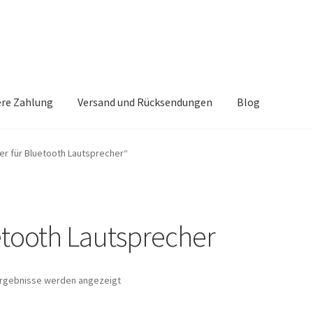
ere Zahlung
Versand und Rücksendungen
Blog
akt
Mein Konto
Questions
Shop
Sichere Zahlung
r für Bluetooth Lautsprecher“
etooth Lautsprecher
 Ergebnisse werden angezeigt