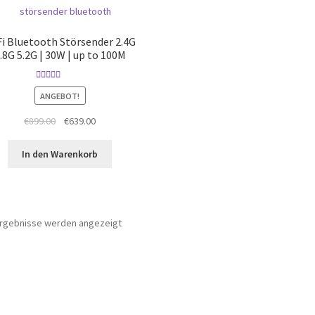
i Bluetooth Störsender 2.4G
.8G 5.2G | 30W | up to 100M
Bewertet mit
ANGEBOT!
5.00
von 5
Ursprünglicher
Aktueller
€
899.00
€
639.00
Preis
Preis
war:
ist:
In den Warenkorb
€899.00
€639.00.
 Ergebnisse werden angezeigt