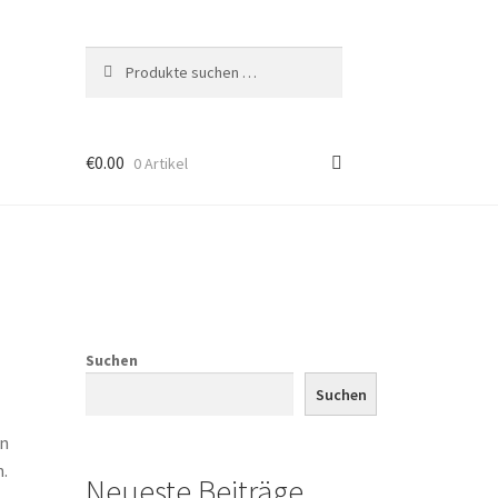
Suchen
Suchen
nach:
€
0.00
0 Artikel
Suchen
Suchen
en
.
Neueste Beiträge