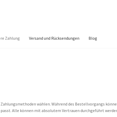
ere Zahlung
Versand und Rücksendungen
Blog
akt
Mein Konto
Questions
Shop
Sichere Zahlung
ne Zahlungsmethoden wählen. Während des Bestellvorgangs könn
n passt. Alle können mit absolutem Vertrauen durchgeführt werden