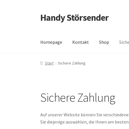
Handy Störsender
Zur
Zum
Navigation
Inhalt
springen
springen
Homepage
Kontakt
Shop
Sich
Start
Blog
Datenschutzerklärung
Kasse
Kont
Start
Sichere Zahlung
Versand und Rücksendungen
Warenkorb
Sichere Zahlung
Auf unserer Website können Sie verschiede
Sie diejenige auswählen, die Ihnen am beste