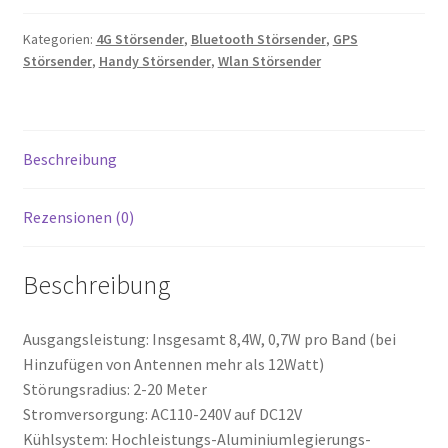
2G
3G
Kategorien:
4G Störsender
,
Bluetooth Störsender
,
GPS
Störsender
,
Handy Störsender
,
Wlan Störsender
4G
5G
WIFI
LoJack/VHF
Beschreibung
UHF
RC433
Menge
Rezensionen (0)
Beschreibung
Ausgangsleistung: Insgesamt 8,4W, 0,7W pro Band (bei
Hinzufügen von Antennen mehr als 12Watt)
Störungsradius: 2-20 Meter
Stromversorgung: AC110-240V auf DC12V
Kühlsystem: Hochleistungs-Aluminiumlegierungs-