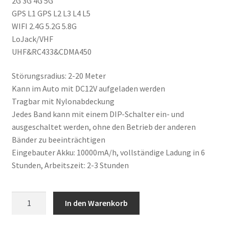
2G 3G 4G 5G
GPS L1 GPS L2 L3 L4 L5
WIFI 2.4G 5.2G 5.8G
LoJack/VHF
UHF&RC433&CDMA450
Störungsradius: 2-20 Meter
Kann im Auto mit DC12V aufgeladen werden
Tragbar mit Nylonabdeckung
Jedes Band kann mit einem DIP-Schalter ein- und
ausgeschaltet werden, ohne den Betrieb der anderen
Bänder zu beeinträchtigen
Eingebauter Akku: 10000mA/h, vollständige Ladung in 6
Stunden, Arbeitszeit: 2-3 Stunden
Störsender
In den Warenkorb
für
Handys