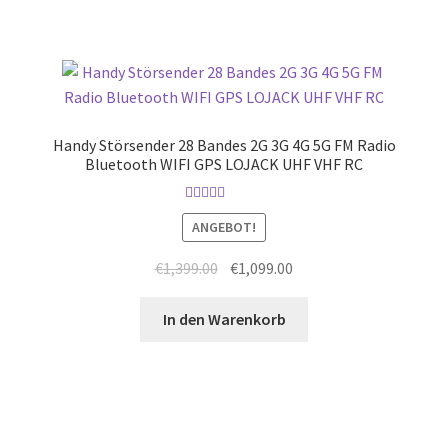
Handy Störsender 28 Bandes 2G 3G 4G 5G FM Radio
Bluetooth WIFI GPS LOJACK UHF VHF RC
Bewertet mit
ANGEBOT!
5.00
von 5
Ursprünglicher
Aktueller
€
1,399.00
€
1,099.00
Preis
Preis
war:
ist:
In den Warenkorb
€1,399.00
€1,099.00.