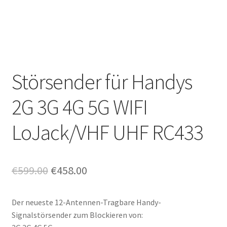
Activities
Ask a question
Categories
Störsender für Handys
Profile
2G 3G 4G 5G WIFI
Tags
LoJack/VHF UHF RC433
Shop
Ursprünglicher
Aktueller
€
599.00
€
458.00
Sichere Zahlung
Preis
Preis
Versand und Rücksendungen
Der neueste 12-Antennen-Tragbare Handy-
war:
ist:
Signalstörsender zum Blockieren von:
€599.00
€458.00.
Warenkorb