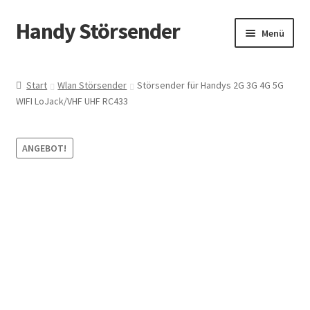
Handy Störsender
Zur
Zum
Menü
Navigation
Inhalt
springen
springen
Start
Start
Wlan Störsender
Störsender für Handys 2G 3G 4G 5G
WIFI LoJack/VHF UHF RC433
Blog
Datenschutzerklärung
ANGEBOT!
Kasse
Kontakt
Mein Konto
Questions